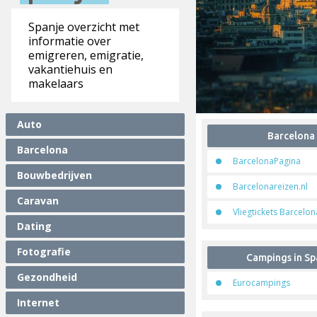
Spanje overzicht met
informatie over
emigreren, emigratie,
vakantiehuis en
makelaars
Auto
Barcelona
Barcelona
BarcelonaPagina
Bouwbedrijven
Barcelonareizen.nl
Caravan
Vliegtickets Barcelo
Dating
Fotografie
Campings in Sp
Gezondheid
Eurocampings
Internet