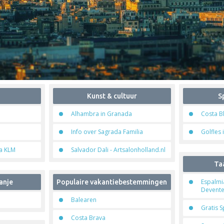
Kunst & cultuur
S
Alhambra in Granada
Costa B
Info over Sagrada Familia
Golfles 
na KLM
Salvador Dali - Artsalonholland.nl
Taa
Espalmia
anje
Populaire vakantiebestemmingen
Devente
Balearen
Gratis 
Costa Brava