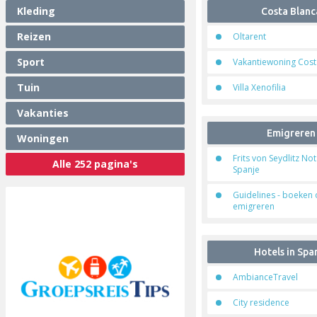
Kleding
Costa Blanc
Reizen
Oltarent
Sport
Vakantiewoning Cost
Tuin
Villa Xenofilia
Vakanties
Emigreren
Woningen
Frits von Seydlitz No
Alle 252 pagina's
Spanje
Guidelines - boeken 
emigreren
Hotels in Spa
AmbianceTravel
City residence