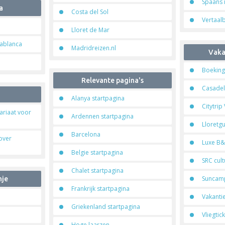
Spaans 
a
Costa del Sol
Vertaalb
Lloret de Mar
ablanca
Madridreizen.nl
Vaka
Boeking
Relevante pagina's
Casadel
Alanya startpagina
Citytrip
tariaat voor
Ardennen startpagina
Lloretg
Barcelona
over
Luxe B&
Belgie startpagina
SRC cult
Chalet startpagina
Suncamp
nje
Frankrijk startpagina
Vakanti
Griekenland startpagina
Vliegtic
Hoge laarzen