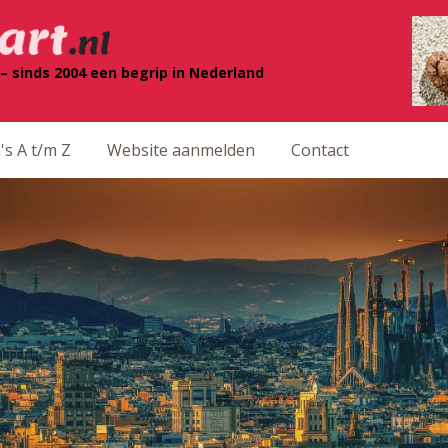
– sinds 2004 een begrip in Nederland
's A t/m Z
Website aanmelden
Contact