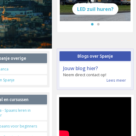
LED zuil huren?
Blogs over Spanje
panje overige
Jouw blog hier?
lanca
Neem direct contact op!
in Spanje
Lees meer
l en cursussen
 - Spaans leren in
r
Spaans voor beginners