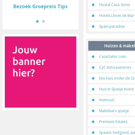
Hostal Casa Sonia
Bezoek Groepreis Tips
Hotels Lloret de Mar
Spain paradise
Huizen & makel
CasaGator.com
CyC Inmoasesores
Een huis onder de z
Huis In Spanje Invest
Immosol
Makelaars spanje
Premium Estates
Spaans Vastgoed, uw