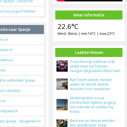
in Spanje - Lanzarote
ureau Lingua Fidelitas
Weer Informatie
22.6°C
ntie naar Spanje
Wind: 3km/u | min:16°C | max:23°C
en.nl
amar.nl
Laatste Nieuws
 Valencia
Transfervrije Veltman (34)
strijkt neer bij Premier
uide
League-degradant West Ham
Rijn heeft steeds minder
B in authentiek Spanje
water én wordt steeds
duurder voor bedrijven
uur vakanties
Nederlandse vrouw
.nl
verdronken tijdens poging
om vriendin te redden bij
einSpanje.nl
Kreta
Benzine en diesel worden
kets Spanje - Vliegwinkel.nl
iets goedkoper, maar