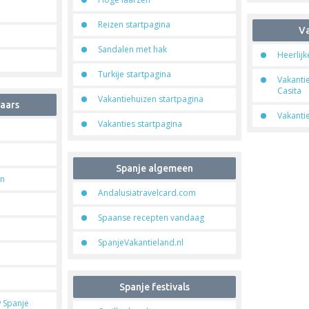
Reizen startpagina
Va
Sandalen met hak
Heerlijk
Turkije startpagina
Vakanti
Casita
Vakantiehuizen startpagina
aars
Vakanti
Vakanties startpagina
Spanje algemeen
on
Andalusiatravelcard.com
Spaanse recepten vandaag
SpanjeVakantieland.nl
Spanje festivals
 Spanje